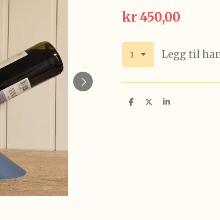
kr 450,00
Legg til ha
D
D
D
e
e
e
l
l
l
e