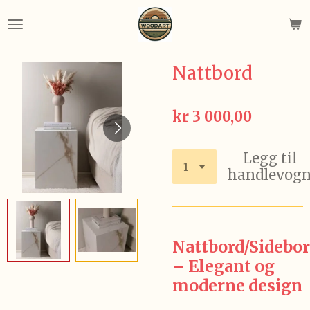
Gå
til
hovedinnhold
Nattbord
kr 3 000,00
Legg til
handlevog
Nattbord/Sidebo
– Elegant og
moderne design