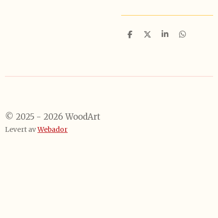
D
D
D
D
e
e
e
e
l
l
l
l
e
© 2025 - 2026 WoodArt
Levert av
Webador