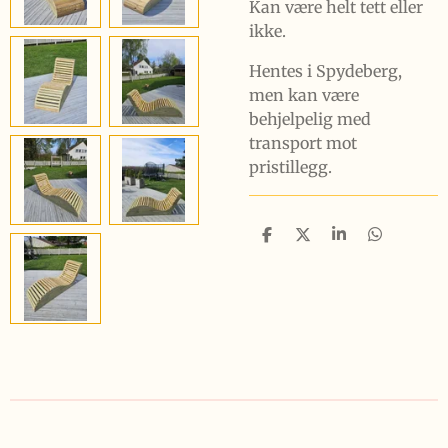
Kan være helt tett eller
ikke.
Hentes i Spydeberg,
men kan være
behjelpelig med
transport mot
pristillegg.
D
D
D
D
e
e
e
e
l
l
l
l
e