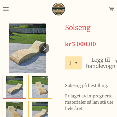
Gå
til
hovedinnhold
Solseng
kr 3 000,00
Legg til
handlevogn
Solseng på bestilling.
Er laget av impregnerte
materialer så lan stå ute
hele året.